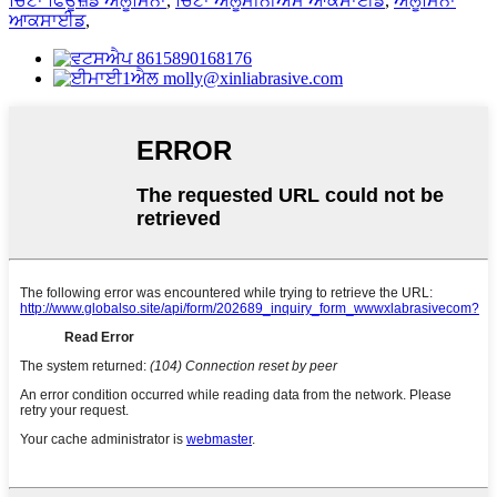
ਚਿੱਟਾ ਫਿਊਜ਼ਡ ਐਲੂਮਿਨਾ
,
ਚਿੱਟਾ ਐਲੂਮੀਨੀਅਮ ਆਕਸਾਈਡ
,
ਐਲੂਮਿਨਾ
ਆਕਸਾਈਡ
,
8615890168176
molly@xinliabrasive.com