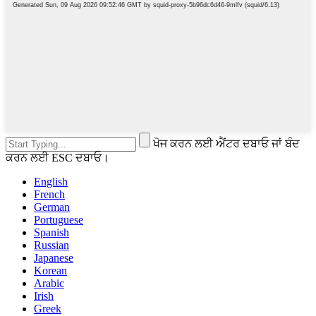
ਖੋਜ ਕਰਨ ਲਈ ਐਂਟਰ ਦਬਾਓ ਜਾਂ ਬੰਦ
ਕਰਨ ਲਈ ESC ਦਬਾਓ।
English
French
German
Portuguese
Spanish
Russian
Japanese
Korean
Arabic
Irish
Greek