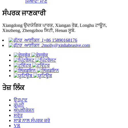
ਜਿਆਦਾ ਜਾਣੋ
ਸੰਪਰਕ ਜਾਣਕਾਰੀ
Xiangdong ਉਦਯੋਗਿਕ ਪਾਰਕ, ​​Xiangan ਰੋਡ, Longhu ਟਾਊਨ,
Xinzheng, Zhengzhou ਸਿਟੀ, Henan ਸੂਬੇ.
+86 15890168176
molly@xinliabrasive.com
ਤੇਜ਼ ਲਿੰਕ
ਉਤਪਾਦ
ਕੰਪਨੀ
ਐਪਲੀਕੇਸ਼ਨ
ਸਰੋਤ
ਸਾਡੇ ਨਾਲ ਸੰਪਰਕ ਕਰੋ
VR