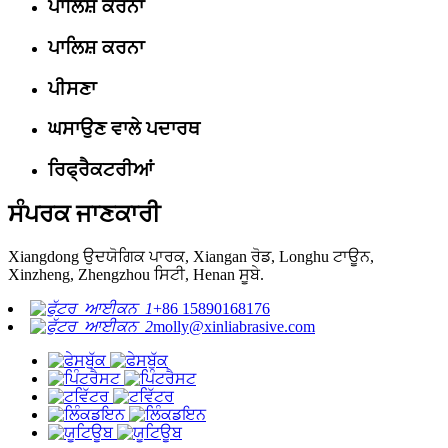
ਪਾਲਿਸ਼ ਕਰਨਾ
ਪਾਲਿਸ਼ ਕਰਨਾ
ਪੀਸਣਾ
ਘਸਾਉਣ ਵਾਲੇ ਪਦਾਰਥ
ਰਿਫ੍ਰੈਕਟਰੀਆਂ
ਸੰਪਰਕ ਜਾਣਕਾਰੀ
Xiangdong ਉਦਯੋਗਿਕ ਪਾਰਕ, ​​Xiangan ਰੋਡ, Longhu ਟਾਊਨ,
Xinzheng, Zhengzhou ਸਿਟੀ, Henan ਸੂਬੇ.
+86 15890168176
molly@xinliabrasive.com