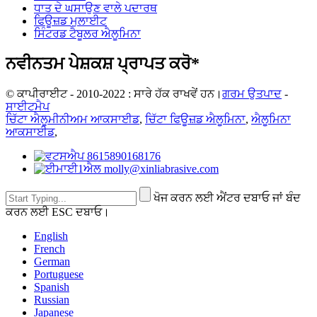
ਧਾਤ ਦੇ ਘਸਾਉਣ ਵਾਲੇ ਪਦਾਰਥ
ਫਿਊਜ਼ਡ ਮੁਲਾਈਟ
ਸਿੰਟਰਡ ਟੈਬੂਲਰ ਐਲੂਮਿਨਾ
ਨਵੀਨਤਮ ਪੇਸ਼ਕਸ਼ ਪ੍ਰਾਪਤ ਕਰੋ*
© ਕਾਪੀਰਾਈਟ - 2010-2022 : ਸਾਰੇ ਹੱਕ ਰਾਖਵੇਂ ਹਨ।
ਗਰਮ ਉਤਪਾਦ
-
ਸਾਈਟਮੈਪ
ਚਿੱਟਾ ਐਲੂਮੀਨੀਅਮ ਆਕਸਾਈਡ
,
ਚਿੱਟਾ ਫਿਊਜ਼ਡ ਐਲੂਮਿਨਾ
,
ਐਲੂਮਿਨਾ
ਆਕਸਾਈਡ
,
8615890168176
molly@xinliabrasive.com
ਖੋਜ ਕਰਨ ਲਈ ਐਂਟਰ ਦਬਾਓ ਜਾਂ ਬੰਦ
ਕਰਨ ਲਈ ESC ਦਬਾਓ।
English
French
German
Portuguese
Spanish
Russian
Japanese