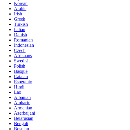
Korean
Arabic
Irish
Greek
Turkish
Italian
Danish
Romanian
Indonesian
Czech
Afrikaans
Swedish
Polish
Basque
Catalan
Esperanto
Hindi
Lao
Albanian
Amharic
Armenian
Azerbaijani
Belarusian
Bengali
Bosnian